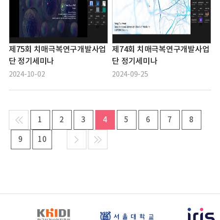
제75회 치매극복연구개발사업
제74회 치매극복연구개발사업
단 정기세미나
단 정기세미나
2024-10-02
2024-09-25
1
2
3
4
5
6
7
8
9
10